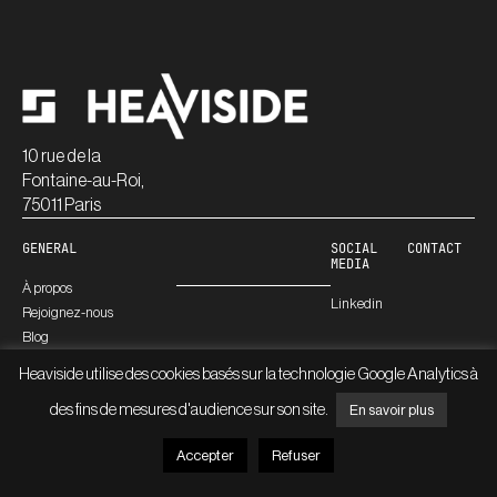
10 rue de la
Fontaine-au-Roi,
75011 Paris
GENERAL
SOCIAL
CONTACT
MEDIA
À propos
Linkedin
Rejoignez-nous
Blog
Heaviside utilise des cookies basés sur la technologie Google Analytics à
des fins de mesures d'audience sur son site.
En savoir plus
© HEAVISIDE
INFORMATIONS LÉGALES
Accepter
Refuser