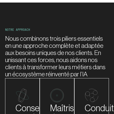
NOTRE APPROACH
Nous combinons trois piliers essentiels
en une approche complète et adaptée
aux besoins uniques de nos clients. En
unissant ces forces, nous aidons nos
clients à transformer leurs métiers dans
un écosystème réinventé par l’IA
Notre
Nous
Nous
équipe
équipons
adoptons
apporte
nos clients
une
Conseil
Maîtrise
Condui
une
des
approche
expertise
dernières
centrée sur