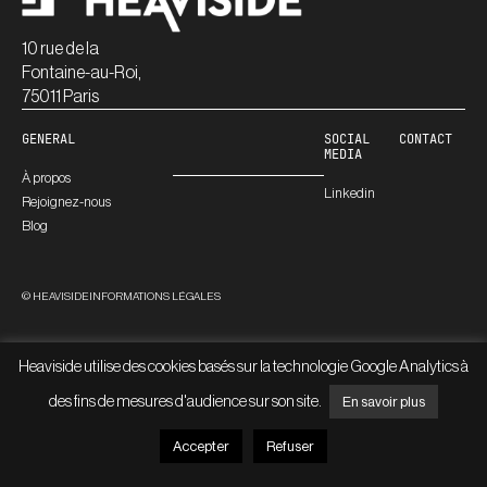
10 rue de la
Fontaine-au-Roi,
75011 Paris
GENERAL
SOCIAL
CONTACT
MEDIA
À propos
Linkedin
Rejoignez-nous
Blog
© HEAVISIDE
INFORMATIONS LÉGALES
Heaviside utilise des cookies basés sur la technologie Google Analytics à
des fins de mesures d'audience sur son site.
En savoir plus
Accepter
Refuser