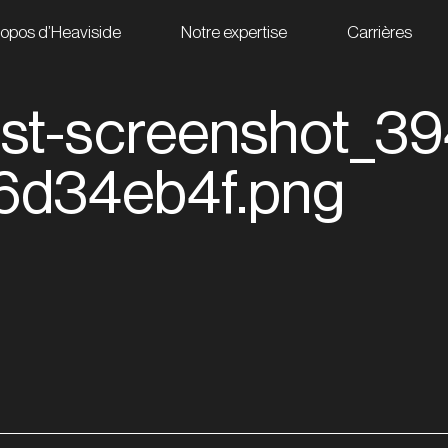
ropos d’Heaviside
Notre expertise
Carrières
st-screenshot_39
6d34eb4f.png