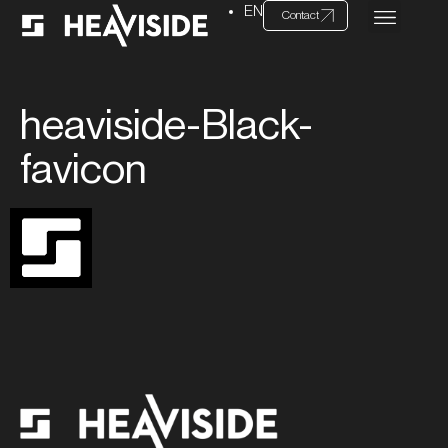
EN
Contact
heaviside-Black-
favicon