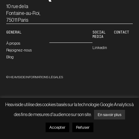
10 rue de la
Fontaine-au-Roi,
75011 Paris
GENERAL
SOCIAL
CONTACT
MEDIA
À propos
Linkedin
Rejoignez-nous
Blog
© HEAVISIDE
INFORMATIONS LÉGALES
Heaviside utilise des cookies basés sur la technologie Google Analytics à
des fins de mesures d'audience sur son site.
En savoir plus
Accepter
Refuser