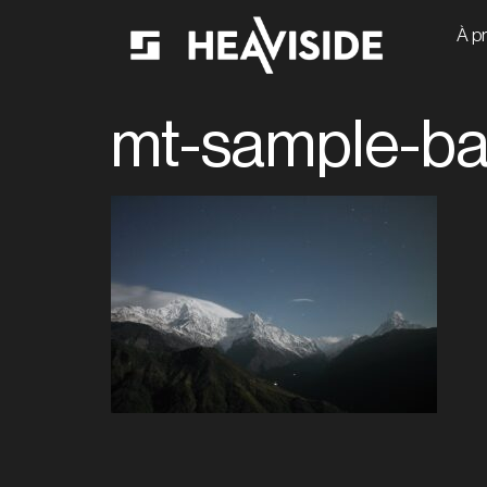
À p
mt-sample-b