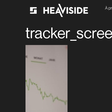
À p
tracker_scre