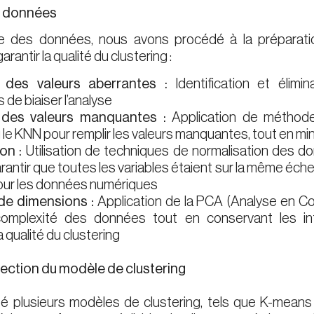
s données
te des données, nous avons procédé à la préparat
arantir la qualité du clustering :
t des valeurs aberrantes :
Identification et élimi
 de biaiser l’analyse
 des valeurs manquantes :
Application de méthode
e KNN pour remplir les valeurs manquantes, tout en mini
ion :
Utilisation de techniques de normalisation des 
arantir que toutes les variables étaient sur la même échel
our les données numériques
de dimensions :
Application de la PCA (Analyse en C
complexité des données tout en conservant les info
a qualité du clustering
lection du modèle de clustering
é plusieurs modèles de clustering, tels que K-means