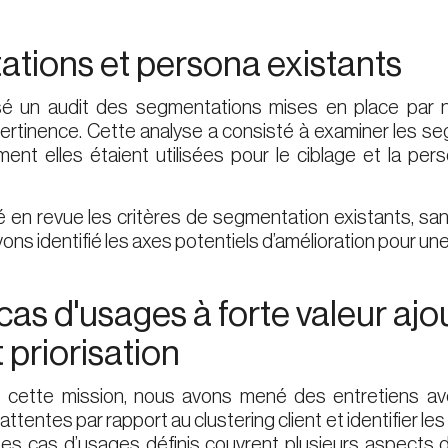
ations et persona existants
é un audit des segmentations mises en place par no
pertinence. Cette analyse a consisté à examiner les se
t elles étaient utilisées pour le ciblage et la pe
en revue les critères de segmentation existants, sans 
vons identifié les axes potentiels d’amélioration pour une 
 cas d'usages à forte valeur aj
t priorisation
 cette mission, nous avons mené des entretiens av
ttentes par rapport au clustering client et identifier l
Les cas d’usages définis couvrent plusieurs aspects du 