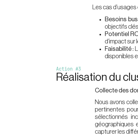
Les cas d’usages o
Besoins bus
objectifs clés 
Potentiel RO
d’impact sur
Faisabilité :
L
disponibles e
Action #3
Réalisation du clu
Collecte des don
Nous avons collec
pertinentes pour
sélectionnés in
géographiques et
capturer les di