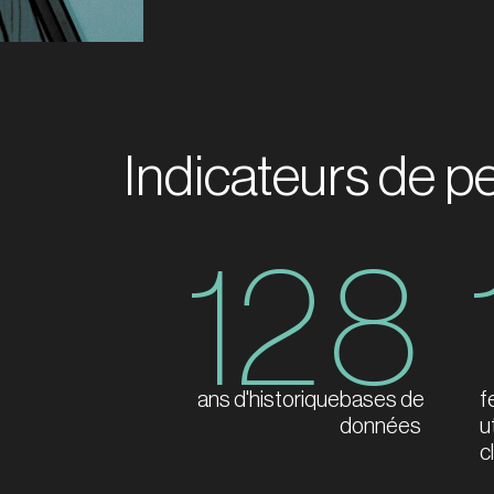
Indicateurs de 
12
8
ans d'historique
bases de
f
données
u
c