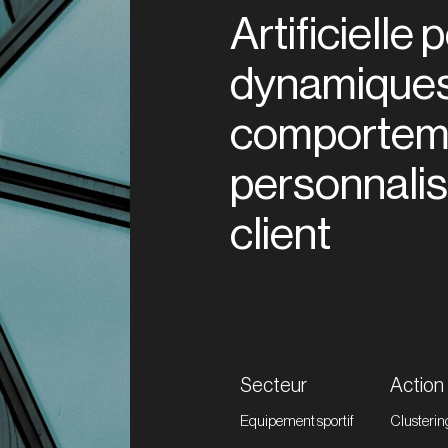
Artificielle 
dynamique
comporteme
personnalis
client
Secteur
Action
Equipement sportif
Clusterin