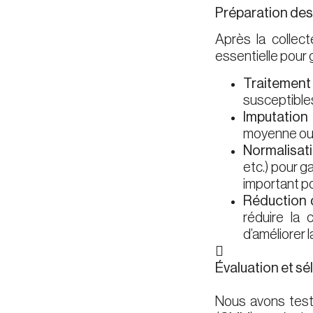
Préparation de
Après la collec
essentielle pour g
­Traitemen
susceptibles
Imputation
moyenne ou l
Normalisat
etc.) pour g
important p
Réduction 
réduire la 
d’améliorer l

Évaluation et sé
Nous avons test