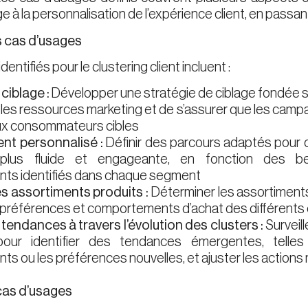
ge à la personnalisation de l’expérience client, en passa
s cas d’usages
entifiés pour le clustering client incluent :
ciblage :
Développer une stratégie de ciblage fondée su
r les ressources marketing et de s’assurer que les cam
ux consommateurs cibles
ent personnalisé :
Définir des parcours adaptés pour ch
 plus fluide et engageante, en fonction des b
ts identifiés dans chaque segment
es assortiments produits :
Déterminer les assortiment
 préférences et comportements d’achat des différents 
tendances à travers l’évolution des clusters :
Surveill
our identifier des tendances émergentes, tell
s ou les préférences nouvelles, et ajuster les action
 cas d’usages