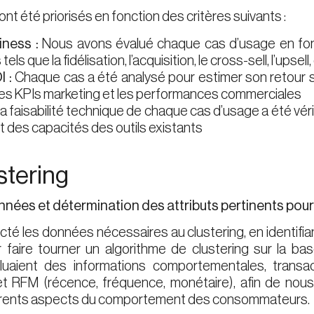
nt été priorisés en fonction des critères suivants :
iness :
Nous avons évalué chaque cas d’usage en fon
tels que la fidélisation, l’acquisition, le cross-sell, l’upsell,
I :
Chaque cas a été analysé pour estimer son retour 
 les KPIs marketing et les performances commerciales
a faisabilité technique de chaque cas d’usage a été vé
t des capacités des outils existants
stering
nées et détermination des attributs pertinents pour 
té les données nécessaires au clustering, en identifian
 faire tourner un algorithme de clustering sur la ba
cluaient des informations comportementales, transac
 RFM (récence, fréquence, monétaire), afin de nous 
fférents aspects du comportement des consommateurs.