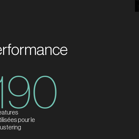
performance
190
eatures
tilisées pour le
lustering